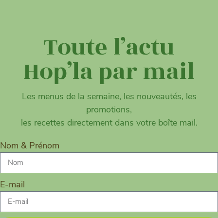
Toute l’actu
Hop’la par mail
Les menus de la semaine, les nouveautés, les
promotions,
les recettes directement dans votre boîte mail.
Nom & Prénom
E-mail