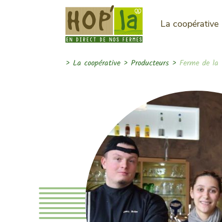
La coopérative
>
La coopérative
>
Producteurs
>
Ferme de la 