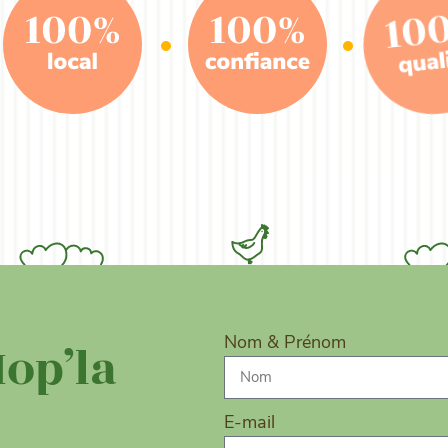
Nom & Prénom
Hop’la
E-mail