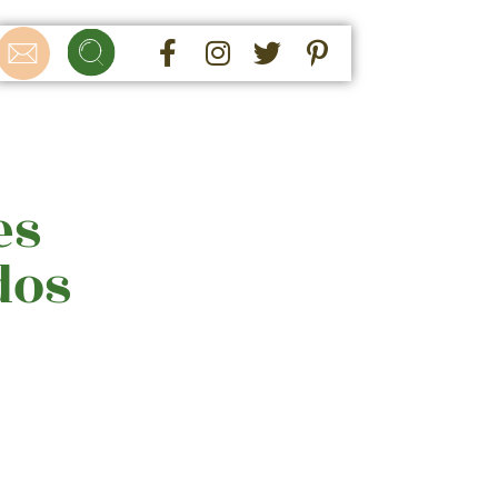
es
dos