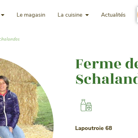
Le magasin
La cuisine
Actualités
chalandos
Ferme d
Schalan
Lapoutroie 68