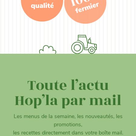
Toute l’actu
Hop’la par mail
Les menus de la semaine, les nouveautés, les
promotions,
les recettes directement dans votre boîte mail.