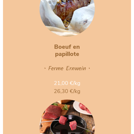
Boeuf en
papillote
• Ferme Ernwein •
21,00 €/kg
26,30 €/kg