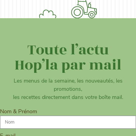
Toute l’actu
Hop’la par mail
Les menus de la semaine, les nouveautés, les
promotions,
les recettes directement dans votre boîte mail.
Nom & Prénom
E-mail