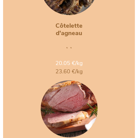
Côtelette
d'agneau
• •
20.05 €/kg
23.60 €/kg