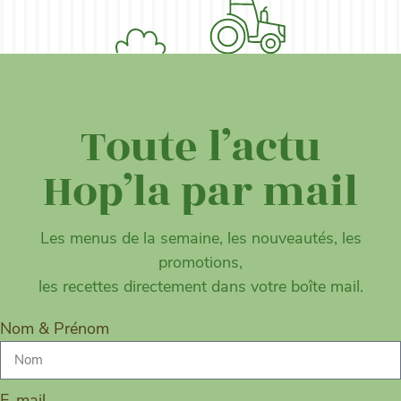
Toute l’actu
Hop’la par mail
Les menus de la semaine, les nouveautés, les
promotions,
les recettes directement dans votre boîte mail.
Nom & Prénom
E-mail