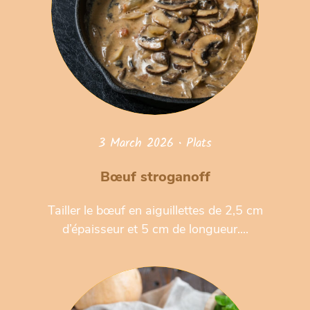
3 March 2026
•
Plats
Bœuf stroganoff
Tailler le bœuf en aiguillettes de 2,5 cm
d’épaisseur et 5 cm de longueur....