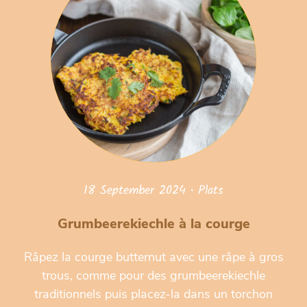
18 September 2024
•
Plats
Grumbeerekiechle à la courge
Râpez la courge butternut avec une râpe à gros
trous, comme pour des grumbeerekiechle
traditionnels puis placez-la dans un torchon