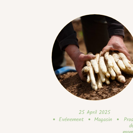
25 April 2025
Evénement
Magasin
Prod
d
mom