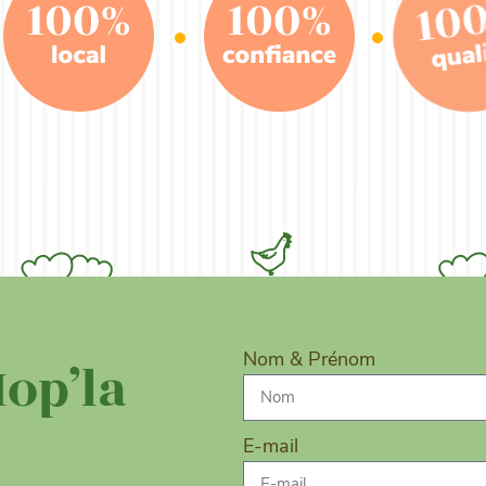
Nom & Prénom
Hop’la
E-mail