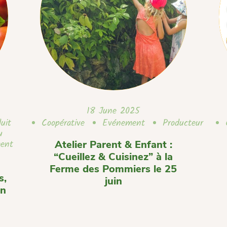
18 June 2025
uit
Coopérative
Evénement
Producteur
u
ent
Atelier Parent & Enfant :
“Cueillez & Cuisinez” à la
Ferme des Pommiers le 25
s,
juin
on