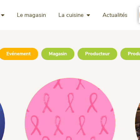
Le magasin
La cuisine
Actualités
Evénement
Magasin
Producteur
Prod