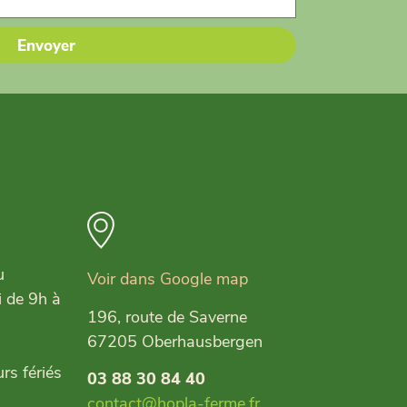
Envoyer
u
Voir dans Google map
i de 9h à
196, route de Saverne
67205 Oberhausbergen
rs fériés
03 88 30 84 40
contact@hopla-ferme.fr