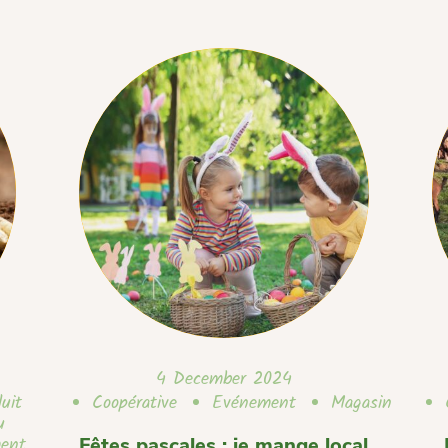
4 December 2024
uit
Coopérative
Evénement
Magasin
u
ent
Fêtes pascales : je mange local