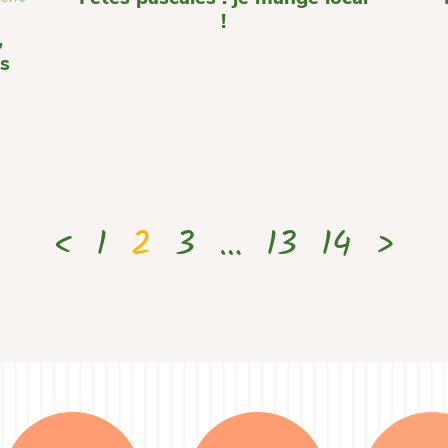
!
,
ps
<
1
2
3
…
13
14
>