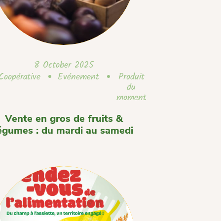
8 October 2025
Coopérative
Evénement
Produit
du
moment
Vente en gros de fruits &
égumes : du mardi au samedi