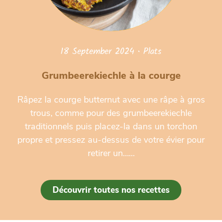
18 September 2024
•
Plats
Grumbeerekiechle à la courge
Râpez la courge butternut avec une râpe à gros
trous, comme pour des grumbeerekiechle
traditionnels puis placez-la dans un torchon
propre et pressez au-dessus de votre évier pour
retirer un…...
Découvrir toutes nos recettes