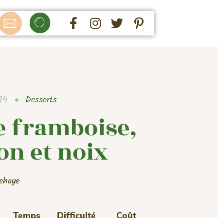
24
Desserts
e framboise,
n et noix
ehaye
Temps
Difficulté
Coût