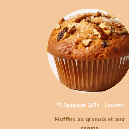
13 September 2024
•
Desserts
Muffins au granola et aux
raisins