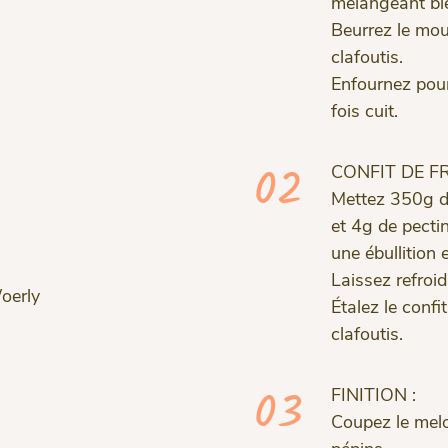
mélangeant bien
Beurrez le moul
clafoutis.
Enfournez pour 
fois cuit.
02
CONFIT DE F
Mettez 350g d
et 4g de pecti
une ébullition
Laissez refroi
oerly
Étalez le confi
clafoutis.
03
FINITION :
Coupez le melo