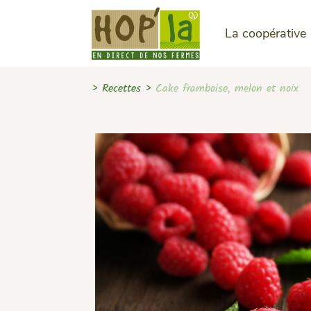
La coopérative
>
Recettes
>
Cake framboise, melon et noix