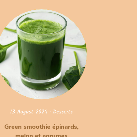
13 August 2024
•
Desserts
Green smoothie épinards,
melon et agrumes