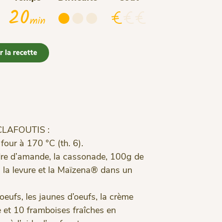
20
min
 la recette
CLAFOUTIS :
four à 170 °C (th. 6).
dre d’amande, la cassonade, 100g de
 la levure et la Maïzena® dans un
oeufs, les jaunes d’oeufs, la crème
e et 10 framboises fraîches en