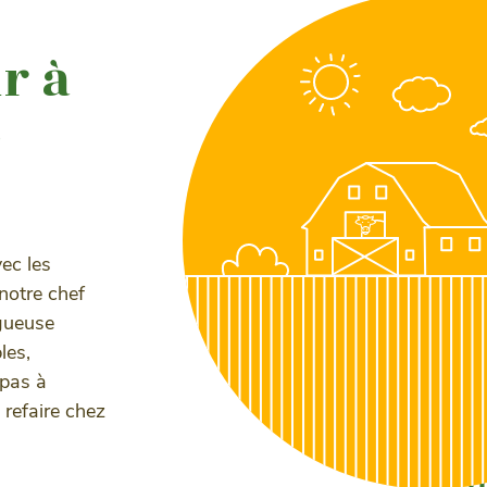
r à
e
vec les
notre chef
gueuse
les,
 pas à
 refaire chez