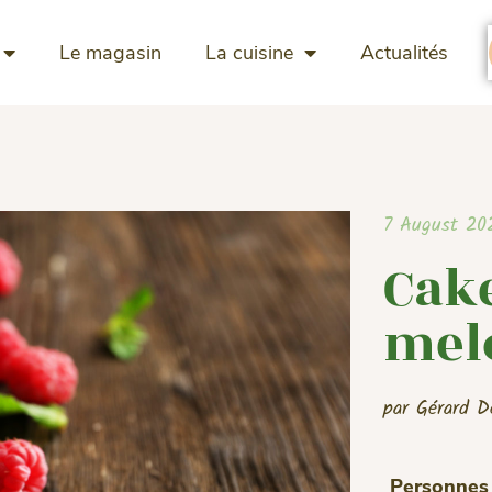
Le magasin
La cuisine
Actualités
7 August 20
Cak
melo
par Gérard D
Personnes