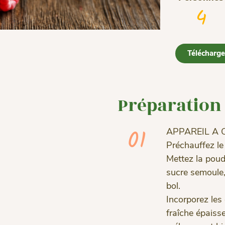
4
Télécharger
Préparation
01
APPAREIL A 
Préchauffez le 
Mettez la pou
sucre semoule,
bol.
Incorporez les 
fraîche épaiss