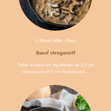
3 March 2026
•
Plats
Bœuf stroganoff
Tailler le bœuf en aiguillettes de 2,5 cm
d’épaisseur et 5 cm de longueur....