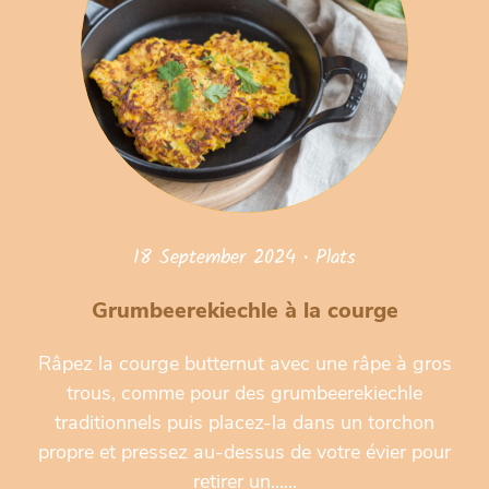
18 September 2024
•
Plats
Grumbeerekiechle à la courge
Râpez la courge butternut avec une râpe à gros
trous, comme pour des grumbeerekiechle
traditionnels puis placez-la dans un torchon
propre et pressez au-dessus de votre évier pour
retirer un…...