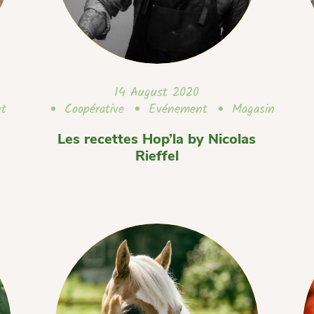
14 August 2020
nt
Coopérative
Evénement
Magasin
Les recettes Hop’la by Nicolas
Rieffel