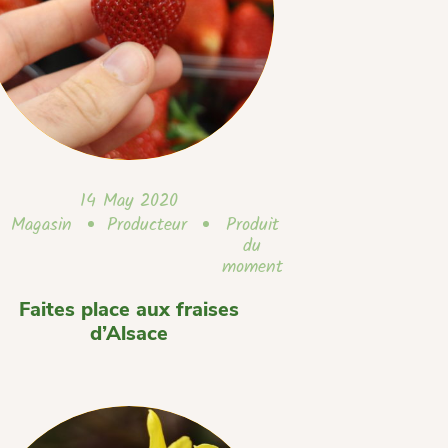
14 May 2020
Magasin
Producteur
Produit
du
moment
Faites place aux fraises
d’Alsace