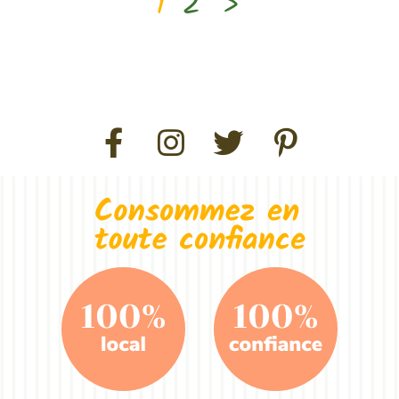
1
2
>