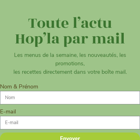
Toute l’actu
Hop’la par mail
Les menus de la semaine, les nouveautés, les
promotions,
les recettes directement dans votre boîte mail.
Nom & Prénom
E-mail
Envoyer